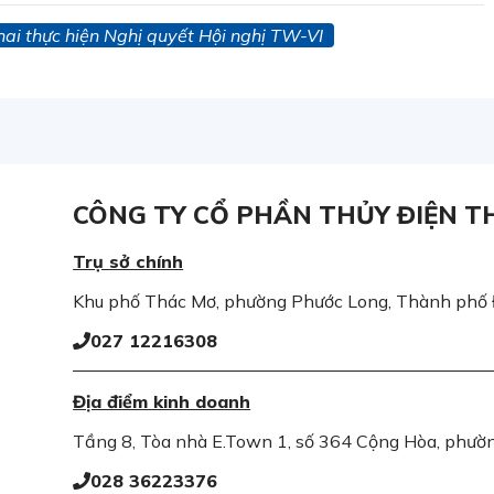
khai thực hiện Nghị quyết Hội nghị TW-VI
CÔNG TY CỔ PHẦN THỦY ĐIỆN T
Trụ sở chính
Khu phố Thác Mơ, phường Phước Long, Thành phố
027 12216308
Địa điểm kinh doanh
Tầng 8, Tòa nhà E.Town 1, số 364 Cộng Hòa, phư
028 36223376