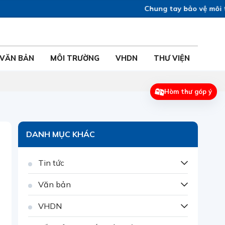
Chung tay bảo vệ môi trư
VĂN BẢN
MÔI TRƯỜNG
VHDN
THƯ VIỆN
Hòm thư góp ý
DANH MỤC KHÁC
Tin tức
Văn bản
VHDN