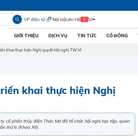
VP điện tử
Nội bộ
Liên Hệ
Vi
GIỚI THIỆU
DỊCH VỤ
TIN TỨC
CỔ ĐÔNG
triển khai thực hiện Nghị quyết Hội nghị TW-VI
triển khai thực hiện Nghị
ty cổ phần thủy điện Thác Mơ đã tổ chức hội nghị học tập, quán
ần thứ 6 (Khóa XII).