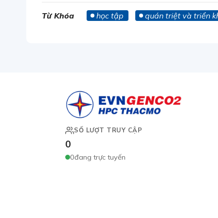
Từ Khóa
học tập
quán triệt và triển 
SỐ LƯỢT TRUY CẬP
0
0
đang trực tuyến