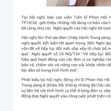
Tại hội nghị, báo cáo viên Tiến Sĩ Phan Hải
TP.HCM, giới thiệu những nội dung cơ bản của 
XII cũng như các Nghị quyết của Hội nghị tới toà
Hội nghị lần thứ sáu Ban Chấp hành Trung ương
nghị quyết, kết luận rất quan trọng. Bốn Nghị
vấn đề về tiếp tục đổi mới, sắp xếp tổ chức bộ m
quả”; Nghị quyết số 19-NQ/TW “Về tiếp tục đổi
hiệu quả hoạt động của các đơn vị sự nghiệp c
bảo vệ, chăm sóc và nâng cao sức khỏe nhân dâ
tác dân số trong tình hình mới”.
Phát biểu tại hội nghị, đồng chí Sĩ Phan Hải Hồ 
Trung ương 6 (khóa XII) không những đòi hỏi cá
sự liên hệ với tình hình cụ thể ở từng đơn vị, x
động đưa Nghị quyết vào công cuộc phát triển cô