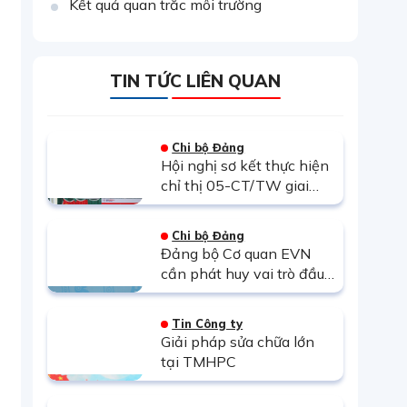
Kết quả quan trắc môi trường
TIN TỨC LIÊN QUAN
Chi bộ Đảng
Hội nghị sơ kết thực hiện
chỉ thị 05-CT/TW giai
đoạn 5/2017-5/2018 và
tuyên dương gương điển
Chi bộ Đảng
hình tiên tiến
Đảng bộ Cơ quan EVN
cần phát huy vai trò đầu
não trong Tập đoàn
Tin Công ty
Giải pháp sửa chữa lớn
tại TMHPC