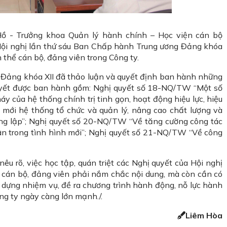
 Hồ - Trưởng khoa Quản lý hành chính – Học viện cán bộ
Hội nghị lần thứ sáu Ban Chấp hành Trung ương Đảng khóa
n thể cán bộ, đảng viên trong Công ty.
 Đảng khóa XII đã thảo luận và quyết định ban hành những
 quyết được ban hành gồm: Nghị quyết số 18-NQ/TW “Một số
áy của hệ thống chính trị tinh gọn, hoạt động hiệu lực, hiệu
 mới hệ thống tổ chức và quản lý, nâng cao chất lượng và
ông lập”; Nghị quyết số 20-NQ/TW “Về tăng cường công tác
n trong tình hình mới”; Nghị quyết số 21-NQ/TW “Về công
nêu rõ, việc học tập, quán triệt các Nghị quyết của Hội nghị
c cán bộ, đảng viên phải nắm chắc nội dung, mà còn cần có
ây dựng nhiệm vụ, đề ra chương trình hành động, nỗ lực hành
ng ty ngày càng lớn mạnh./.
Liêm Hòa