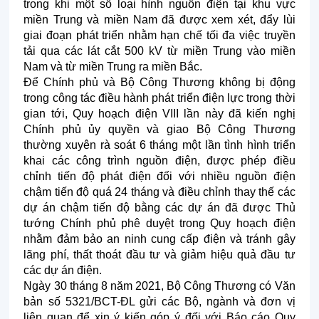
trong khi một số loại hình nguồn điện tại khu vực
miền Trung và miền Nam đã được xem xét, đẩy lùi
giai đoạn phát triển nhằm hạn chế tối đa việc truyền
tải qua các lát cắt 500 kV từ miền Trung vào miền
Nam và từ miền Trung ra miền Bắc.
Để Chính phủ và Bộ Công Thương không bị động
trong công tác điều hành phát triển điện lực trong thời
gian tới, Quy hoạch điện VIII lần này đã kiến nghị
Chính phủ ủy quyền và giao Bộ Công Thương
thường xuyên rà soát 6 tháng một lần tình hình triển
khai các công trình nguồn điện, được phép điều
chỉnh tiến độ phát điện đối với nhiều nguồn điện
chậm tiến độ quá 24 tháng và điều chỉnh thay thế các
dự án chậm tiến độ bằng các dự án đã được Thủ
tướng Chính phủ phê duyệt trong Quy hoạch điện
nhằm đảm bảo an ninh cung cấp điện và tránh gây
lãng phí, thất thoát đầu tư và giảm hiệu quả đầu tư
các dự án điện.
Ngày 30 tháng 8 năm 2021, Bộ Công Thương có Văn
bản số 5321/BCT-ĐL gửi các Bộ, ngành và đơn vị
liên quan để xin ý kiến góp ý đối với Báo cáo Quy