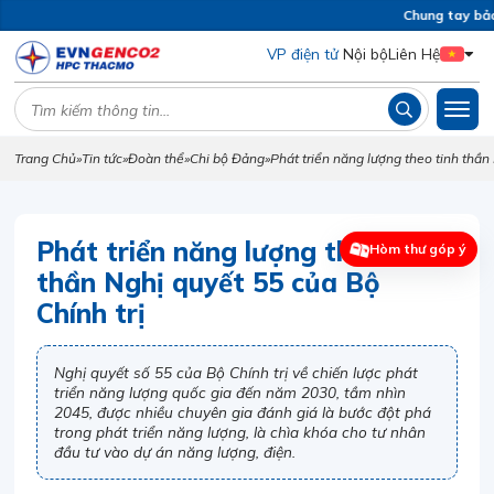
Chung tay bảo 
VP điện tử
Nội bộ
Liên Hệ
Trang Chủ
»
Tin tức
»
Đoàn thể
»
Chi bộ Đảng
»
Phát triển năng lượng theo tinh thần
Phát triển năng lượng theo tinh
Hòm thư góp ý
thần Nghị quyết 55 của Bộ
Chính trị
Nghị quyết số 55 của Bộ Chính trị về chiến lược phát
triển năng lượng quốc gia đến năm 2030, tầm nhìn
2045, được nhiều chuyên gia đánh giá là bước đột phá
trong phát triển năng lượng, là chìa khóa cho tư nhân
đầu tư vào dự án năng lượng, điện.