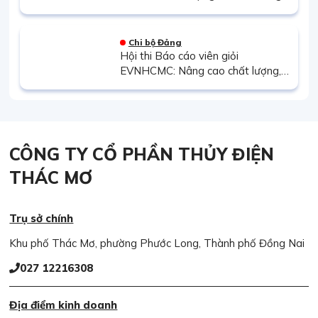
cuộc hội thi báo cáo viên, tuyên
truyền viên giỏi
Chi bộ Đảng
Hội thi Báo cáo viên giỏi
EVNHCMC: Nâng cao chất lượng,
hiệu quả công tác tuyên truyền
miệng tại Đảng bộ Tổng công ty
CÔNG TY CỔ PHẦN THỦY ĐIỆN
THÁC MƠ
Trụ sở chính
Khu phố Thác Mơ, phường Phước Long, Thành phố Đồng Nai
027 12216308
Địa điểm kinh doanh