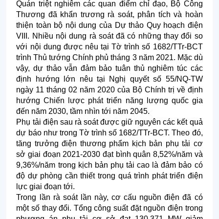
Quán triệt nghiêm các quan điểm chỉ đạo, Bộ Công
Thương đã khẩn trương rà soát, phân tích và hoàn
thiện toàn bộ nội dung của Dự thảo Quy hoạch điện
VIII. Nhiều nội dung rà soát đã có những thay đổi so
với nội dung được nêu tại Tờ trình số 1682/TTr-BCT
trình Thủ tướng Chính phủ tháng 3 năm 2021. Mặc dù
vậy, dự thảo vẫn đảm bảo tuân thủ nghiêm túc các
định hướng lớn nêu tại Nghị quyết số 55/NQ-TW
ngày 11 tháng 02 năm 2020 của Bộ Chính trị về định
hướng Chiến lược phát triển năng lượng quốc gia
đến năm 2030, tầm nhìn tới năm 2045.
Phụ tải điện sau rà soát được giữ nguyên các kết quả
dự báo như trong Tờ trình số 1682/TTr-BCT. Theo đó,
tăng trưởng điện thương phẩm kịch bản phụ tải cơ
sở giai đoạn 2021-2030 đạt bình quân 8,52%/năm và
9,36%/năm trong kịch bản phụ tải cao là đảm bảo có
độ dự phòng cần thiết trong quá trình phát triển điện
lực giai đoạn tới.
Trong lần rà soát lần này, cơ cấu nguồn điện đã có
một số thay đổi. Tổng công suất đặt nguồn điện trong
phương án phụ tải cơ sở đạt 130.371 MW giảm