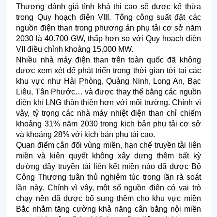
Thương đánh giá tình khả thi cao sẽ được kế thừa
trong Quy hoạch điện VIII. Tổng công suất đặt các
nguồn điện than trong phương án phụ tải cơ sở năm
2030 là 40.700 GW, thấp hơn so với Quy hoạch điện
VII điều chỉnh khoảng 15.000 MW.
Nhiều nhà máy điện than trên toàn quốc đã không
được xem xét để phát triển trong thời gian tới tại các
khu vực như Hải Phòng, Quảng Ninh, Long An, Bạc
Liêu, Tân Phước… và được thay thế bằng các nguồn
điện khí LNG thân thiện hơn với môi trường. Chính vì
vậy, tỷ trọng các nhà máy nhiệt điện than chỉ chiếm
khoảng 31% năm 2030 trong kịch bản phụ tải cơ sở
và khoảng 28% với kịch bản phụ tải cao.
Quan điểm cân đối vùng miền, hạn chế truyền tải liên
miền và kiên quyết không xây dựng thêm bất kỳ
đường dây truyền tải liên kết miền nào đã được Bộ
Công Thương tuân thủ nghiêm túc trong lần rà soát
lần này. Chính vì vậy, một số nguồn điện có vai trò
chạy nền đã được bổ sung thêm cho khu vực miền
Bắc nhằm tăng cường khả năng cân bằng nội miền