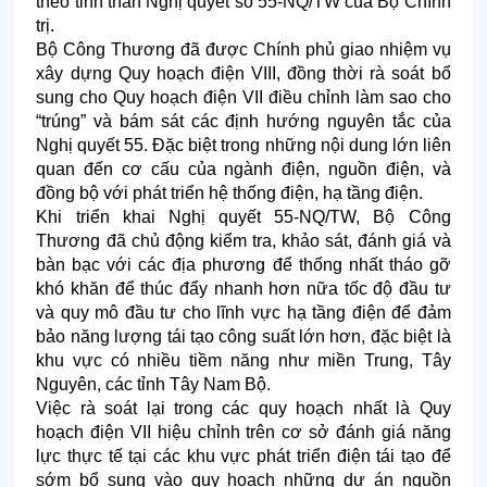
theo tinh thần Nghị quyết số 55-NQ/TW của Bộ Chính
trị.
Bộ Công Thương đã được Chính phủ giao nhiệm vụ
xây dựng Quy hoạch điện VIII, đồng thời rà soát bổ
sung cho Quy hoạch điện VII điều chỉnh làm sao cho
“trúng” và bám sát các định hướng nguyên tắc của
Nghị quyết 55. Đặc biệt trong những nội dung lớn liên
quan đến cơ cấu của ngành điện, nguồn điện, và
đồng bộ với phát triển hệ thống điện, hạ tầng điện.
Khi triển khai Nghị quyết 55-NQ/TW, Bộ Công
Thương đã chủ động kiểm tra, khảo sát, đánh giá và
bàn bạc với các địa phương để thống nhất tháo gỡ
khó khăn để thúc đẩy nhanh hơn nữa tốc độ đầu tư
và quy mô đầu tư cho lĩnh vực hạ tầng điện để đảm
bảo năng lượng tái tạo công suất lớn hơn, đặc biệt là
khu vực có nhiều tiềm năng như miền Trung, Tây
Nguyên, các tỉnh Tây Nam Bộ.
Việc rà soát lại trong các quy hoạch nhất là Quy
hoạch điện VII hiệu chỉnh trên cơ sở đánh giá năng
lực thực tế tại các khu vực phát triển điện tái tạo để
sớm bổ sung vào quy hoạch những dự án nguồn