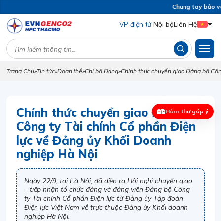
Chung tay bảo vệ 
VP điện tử
Nội bộ
Liên Hệ
Trang Chủ
»
Tin tức
»
Đoàn thể
»
Chi bộ Đảng
»
Chính thức chuyển giao Đảng bộ Côn
Chính thức chuyển giao Đảng bộ
Hòm thư góp ý
Công ty Tài chính Cổ phần Điện
lực về Đảng ủy Khối Doanh
nghiệp Hà Nội
Ngày 22/9, tại Hà Nội, đã diễn ra Hội nghị chuyển giao
– tiếp nhận tổ chức đảng và đảng viên Đảng bộ Công
ty Tài chính Cổ phần Điện lực từ Đảng ủy Tập đoàn
Điện lực Việt Nam về trực thuộc Đảng ủy Khối doanh
nghiệp Hà Nội.