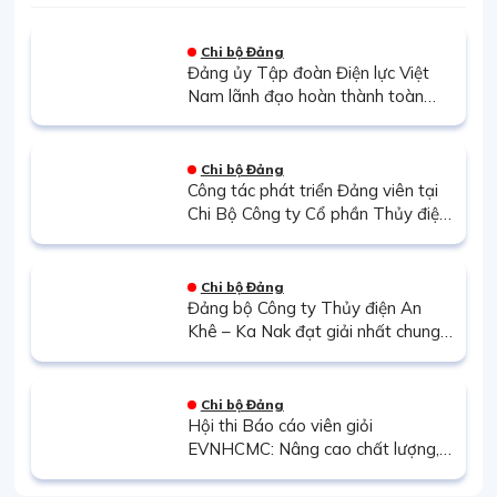
Chi bộ Đảng
Đảng ủy Tập đoàn Điện lực Việt
Nam lãnh đạo hoàn thành toàn
diện các mặt công tác trong năm
2021
Chi bộ Đảng
Công tác phát triển Đảng viên tại
Chi Bộ Công ty Cổ phần Thủy điện
Thác Mơ (TMP)
Chi bộ Đảng
Đảng bộ Công ty Thủy điện An
Khê – Ka Nak đạt giải nhất chung
cuộc hội thi báo cáo viên, tuyên
truyền viên giỏi
Chi bộ Đảng
Hội thi Báo cáo viên giỏi
EVNHCMC: Nâng cao chất lượng,
hiệu quả công tác tuyên truyền
miệng tại Đảng bộ Tổng công ty