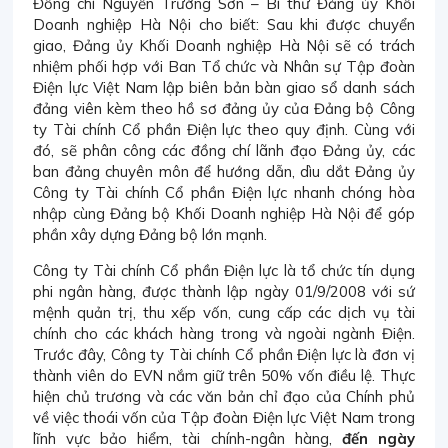
Đồng chí Nguyễn Trường Sơn – Bí thư Đảng ủy Khối
Doanh nghiệp Hà Nội cho biết: Sau khi được chuyển
giao, Đảng ủy Khối Doanh nghiệp Hà Nội sẽ có trách
nhiệm phối hợp với Ban Tổ chức và Nhân sự Tập đoàn
Điện lực Việt Nam lập biên bản bàn giao sổ danh sách
đảng viên kèm theo hồ sơ đảng ủy của Đảng bộ Công
ty Tài chính Cổ phần Điện lực theo quy định. Cùng với
đó, sẽ phân công các đồng chí lãnh đạo Đảng ủy, các
ban đảng chuyên môn để hướng dẫn, dìu dắt Đảng ủy
Công ty Tài chính Cổ phần Điện lực nhanh chóng hòa
nhập cùng Đảng bộ Khối Doanh nghiệp Hà Nội để góp
phần xây dựng Đảng bộ lớn mạnh.
Công ty Tài chính Cổ phần Điện lực là tổ chức tín dụng
phi ngân hàng, được thành lập ngày 01/9/2008 với sứ
mệnh quản trị, thu xếp vốn, cung cấp các dịch vụ tài
chính cho các khách hàng trong và ngoài ngành Điện.
Trước đây, Công ty Tài chính Cổ phần Điện lực là đơn vị
thành viên do EVN nắm giữ trên 50% vốn điều lệ. Thực
hiện chủ trương và các văn bản chỉ đạo của Chính phủ
về việc thoái vốn của Tập đoàn Điện lực Việt Nam trong
lĩnh vực bảo hiểm, tài chính-ngân hàng,
đến ngày