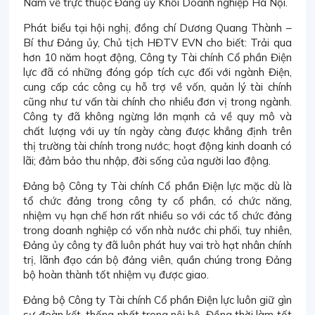
Nam về trực thuộc Đảng ủy Khối Doanh nghiệp Hà Nội.
Phát biểu tại hội nghị, đồng chí Dương Quang Thành –
Bí thư Đảng ủy, Chủ tịch HĐTV EVN cho biết: Trải qua
hơn 10 năm hoạt động, Công ty Tài chính Cổ phần Điện
lực đã có những đóng góp tích cực đối với ngành Điện,
cung cấp các công cụ hỗ trợ về vốn, quản lý tài chính
cũng như tư vấn tài chính cho nhiều đơn vị trong ngành.
Công ty đã không ngừng lớn mạnh cả về quy mô và
chất lượng với uy tín ngày càng được khẳng định trên
thị trường tài chính trong nước; hoạt động kinh doanh có
lãi; đảm bảo thu nhập, đời sống của người lao động.
Đảng bộ Công ty Tài chính Cổ phần Điện lực mặc dù là
tổ chức đảng trong công ty cổ phần, có chức năng,
nhiệm vụ hạn chế hơn rất nhiều so với các tổ chức đảng
trong doanh nghiệp có vốn nhà nước chi phối, tuy nhiên,
Đảng ủy công ty đã luôn phát huy vai trò hạt nhân chính
trị, lãnh đạo cán bộ đảng viên, quần chúng trong Đảng
bộ hoàn thành tốt nhiệm vụ được giao.
Đảng bộ Công ty Tài chính Cổ phần Điện lực luôn giữ gìn
sự đoàn kết, thống nhất trong nội bộ. Đồng thời làm tốt