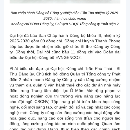
Ban chấp hành Đảng bộ Công ty Nhiệt điện Cần Thơ nhiệm kỳ 2025-
2030 nhận hoa chúc mừng
từ đồng chí Bí thư Đảng ủy,
Chủ tịch
HĐQT
Tổng
c
ông ty Phát điện 2
Đại hội đã bầu Ban Chấp hành Đảng bộ khóa III, nhiệm kỳ
2025-2030 gồm 09 đồng chí. Đồng chí Huỳnh Thanh Phong
tiếp tục được tín nhiệm bầu giữ chức Bí thư Đảng ủy Công
ty. Đồng thời, Đại hội cũng bầu 11 đồng chí vào Đoàn đại
biểu dự Đại hội Đảng bộ EVNGENCO2.
Phát biểu chỉ đạo tại Đại hội, Đồng chí Trần Phú Thái - Bí
Thư Đảng ủy, Chủ tịch hội đồng Quản trị Tổng công ty Phát
điện 2 nhấn mạnh Đảng ủy Công ty cần tăng cường nhiệm
vụ tham gia quản lý vận hành thuê cho các dự án nhà máy
điện trong Trung tâm điện lực Ô Môn. Mở rộng phạm vi
hoạt động nghiên cứu thị trường vừa nâng cao năng lực
cho đội ngũ CBCNV; Tập trung phát triển khoa học công
nghệ, đổi mới sáng tạo, chuyển đổi số và cập nhật các công
nghệ mới. Công ty cũng cần tăng cường các hoạt động văn
hóa giáo dục, nâng cao đời sống tinh thần cho người lao
động, tăng cường công tác an ninh quốc phòng. Quan tâm
công tác xây dựng Đảng, thực hiện theo các chính sách