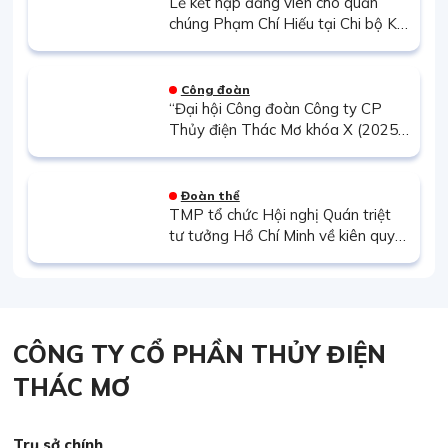
Lễ kết nạp đảng viên cho quần
chúng Phạm Chí Hiếu tại Chi bộ Kế
hoạch Vật tư
Công đoàn
“Đại hội Công đoàn Công ty CP
Thủy điện Thác Mơ khóa X (2025–
2030): Tiếp nối truyền thống đoàn
kết, phát huy sức mạnh người lao
động”
Đoàn thể
TMP tổ chức Hội nghị Quán triệt
tư tưởng Hồ Chí Minh về kiên quyết
đấu tranh chống tham nhũng, tiêu
cực
CÔNG TY CỔ PHẦN THỦY ĐIỆN
THÁC MƠ
Trụ sở chính