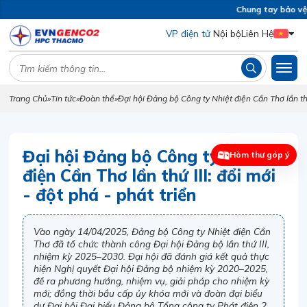
Chung tay bảo vệ m
VP điện tử
Nội bộ
Liên Hệ
Trang Chủ
»
Tin tức
»
Đoàn thể
»
Đại hội Đảng bộ Công ty Nhiệt điện Cần Thơ lần thứ 
Đại hội Đảng bộ Công ty Nhiệt
Hòm thư góp ý
điện Cần Thơ lần thứ III: đổi mới
- đột phá - phát triển
Vào ngày 14/04/2025, Đảng bộ Công ty Nhiệt điện Cần
Thơ đã tổ chức thành công Đại hội Đảng bộ lần thứ III,
nhiệm kỳ 2025–2030. Đại hội đã đánh giá kết quả thực
hiện Nghị quyết Đại hội Đảng bộ nhiệm kỳ 2020–2025,
đề ra phương hướng, nhiệm vụ, giải pháp cho nhiệm kỳ
mới; đồng thời bầu cấp ủy khóa mới và đoàn đại biểu
dự Đại hội Đại biểu Đảng bộ Tổng công ty Phát điện 2