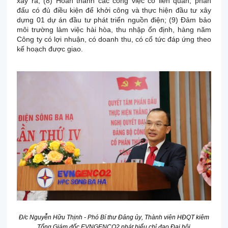
xảy ra; (8) Hoàn thành các công việc có liên quan, phấn
đấu có đủ điều kiện để khởi công và thực hiện đầu tư xây
dựng 01 dự án đầu tư phát triển nguồn điện; (9) Đảm bảo
môi trường làm việc hài hòa, thu nhập ổn định, hàng năm
Công ty có lợi nhuận, có doanh thu, có cổ tức đáp ứng theo
kế hoạch được giao.
Đ/c Nguyễn Hữu Thịnh -
Phó Bí thư Đảng ủy
, Thành viên HĐQT kiêm
Tổng Giám đốc EVNGENCO
2
phát biểu chỉ đạo Đại hội