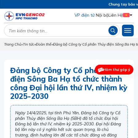
Chung tay bảo vệ 
VP điện tử
Nội bộ
Liên Hệ
Trang Chủ
»
Tin tức
»
Đoàn thể
»
Đảng bộ Công ty Cổ phần Thủy điện Sông Ba Hạ tổ
Đảng bộ Công ty Cổ phần Thủy
Hòm thư góp ý
điện Sông Ba Hạ tổ chức thành
công Đại hội lần thứ IV, nhiệm kỳ
2025-2030
Ngày 14/4/2025, tại tỉnh Phú Yên, Đảng bộ Công ty Cổ
phần Thủy điện Sông Ba Hạ (SBH) đã tổ chức Đại hội
Đảng bộ lần thứ IV, nhiệm kỳ 2025-2030. Đại hội Đảng
bộ lần này có ý nghĩa hết sức quan trọng, là chủ
trương, định hướng lớn để các tổ chức đảng và đảng