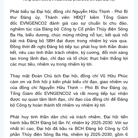
Phát biểu tại Đại
hội, đồng chí Nguyễn Hữu Thịnh - Phó Bí
thư Đảng ủy
, Thành viên HĐQT kiêm Tổng Giám
đốc EVNGENCO
2
đánh giá cao sự chuẩn bị chu đáo,
nghiêm túc của Đảng
bộ
Công ty Cổ phần Thủy điện Sông
Ba Hạ, b
iểu dương
,
chúc mừng những
nỗ lực, kết quả
nổi
bật
mà Đảng
bộ SBH
đạt được trong nhiệm kỳ vừa qua.
Đồng thời đề nghị Đảng bộ tiếp tục phát huy tinh thần đoàn
kết,
nêu cao tinh thần trách nhiệm,
kỷ cương, đổi mới sáng
tạo trong lãnh đạo, chỉ đạo và tổ chức
thực hiện thắng lợi
các mục tiêu, nhiệm vụ trong nhiệm kỳ tới.
Thay mặt Đoàn Chủ tịch Đại hội, đồng chí Vũ Hữu Phúc
cảm ơn và lĩnh hội ý kiến phát biểu chỉ đạo, giao nhiệm vụ
của đồng chí Nguyễn Hữu Thịnh – Phó Bí thư Đảng ủy,
Tổng Giám đốc EVNGENCO2 và rất mong tiếp tục nhận
được sự quan tâm lãnh đạo, chỉ đạo của đồng chí để Đảng
bộ Công ty hoàn thành tốt nhiệm vụ nhiệm kỳ tới.
Phát huy tinh thần dân chủ và trách nhiệm, Đại hội tiến
hành bầu BCH Đảng bộ lần IV, nhiệm kỳ 2025-2030. Với sự
nhất trí cao, Đại hội đã bầu ra BCH Đảng bộ Công ty Cổ
phần Thủy điện Sông Ba Hạ, nhiệm kỳ 2025-2030, gồm 6