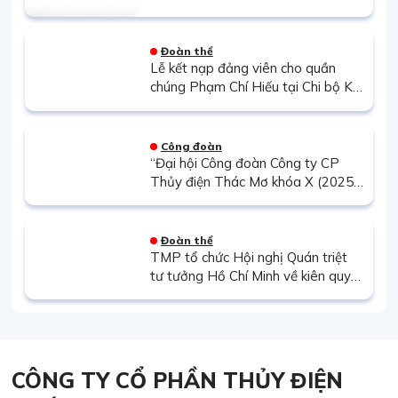
điện sau mưa lũ tại Trung Bộ
Đoàn thể
Lễ kết nạp đảng viên cho quần
chúng Phạm Chí Hiếu tại Chi bộ Kế
hoạch Vật tư
Công đoàn
“Đại hội Công đoàn Công ty CP
Thủy điện Thác Mơ khóa X (2025–
2030): Tiếp nối truyền thống đoàn
kết, phát huy sức mạnh người lao
động”
Đoàn thể
TMP tổ chức Hội nghị Quán triệt
tư tưởng Hồ Chí Minh về kiên quyết
đấu tranh chống tham nhũng, tiêu
cực
CÔNG TY CỔ PHẦN THỦY ĐIỆN