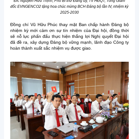
Đ/c Nguyễn Hữu Thịnh, Phó Bí thư Đảng ủy, TV HĐQT, Tổng Giám
đốc EVNGENCO2 tặng hoa chúc mừng BCH Đảng bộ lần IV, nhiệm kỳ
2025-2030
Đồng chí Vũ Hữu Phúc thay mặt Ban chấp hành Đảng bộ
nhiệm kỳ mới cảm ơn sự tín nhiệm của Đại hội, đồng thời
sẽ nỗ lực phấn đấu thực hiện thắng lợi Nghị quyết Đại hội
đã đề ra, xây dựng Đảng bộ vững mạnh, lãnh đạo Công ty
hoàn thành xuất sắc nhiệm vụ được giao.