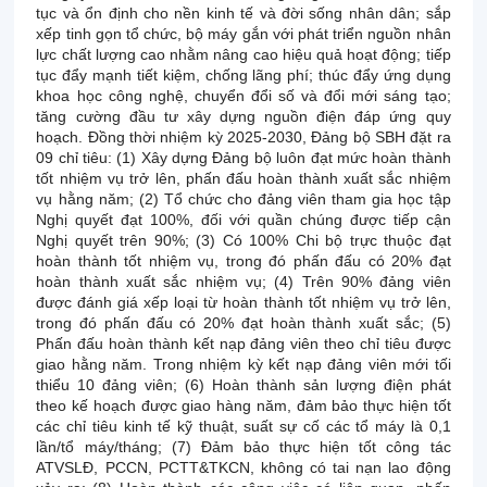
tục và ổn định cho nền kinh tế và đời sống nhân dân; sắp
xếp tinh gọn tổ chức, bộ máy gắn với phát triển nguồn nhân
lực chất lượng cao nhằm nâng cao hiệu quả hoạt động; tiếp
tục đẩy mạnh tiết kiệm, chống lãng phí; thúc đẩy ứng dụng
khoa học công nghệ, chuyển đổi số và đổi mới sáng tạo;
tăng cường đầu tư xây dựng nguồn điện đáp ứng quy
hoạch. Đồng thời nhiệm kỳ 2025-2030, Đảng bộ SBH đặt ra
09 chỉ tiêu: (1) Xây dựng Đảng bộ luôn đạt mức hoàn thành
tốt nhiệm vụ trở lên, phấn đấu hoàn thành xuất sắc nhiệm
vụ hằng năm; (2) Tổ chức cho đảng viên tham gia học tập
Nghị quyết đạt 100%, đối với quần chúng được tiếp cận
Nghị quyết trên 90%; (3) Có 100% Chi bộ trực thuộc đạt
hoàn thành tốt nhiệm vụ, trong đó phấn đấu có 20% đạt
hoàn thành xuất sắc nhiệm vụ; (4) Trên 90% đảng viên
được đánh giá xếp loại từ hoàn thành tốt nhiệm vụ trở lên,
trong đó phấn đấu có 20% đạt hoàn thành xuất sắc; (5)
Phấn đấu hoàn thành kết nạp đảng viên theo chỉ tiêu được
giao hằng năm. Trong nhiệm kỳ kết nạp đảng viên mới tối
thiểu 10 đảng viên; (6) Hoàn thành sản lượng điện phát
theo kế hoạch được giao hàng năm, đảm bảo thực hiện tốt
các chỉ tiêu kinh tế kỹ thuật, suất sự cố các tổ máy là 0,1
lần/tổ máy/tháng; (7) Đảm bảo thực hiện tốt công tác
ATVSLĐ, PCCN, PCTT&TKCN, không có tai nạn lao động