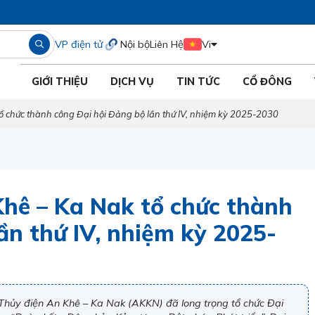
VP điện tử
Nội bộ
Liên Hệ
Vi
GIỚI THIỆU
DỊCH VỤ
TIN TỨC
CỔ ĐÔNG
ổ chức thành công Đại hội Đảng bộ lần thứ IV, nhiệm kỳ 2025-2030
Khê – Ka Nak tổ chức thành
ần thứ IV, nhiệm kỳ 2025-
Thủy điện An Khê – Ka Nak (AKKN) đã long trọng tổ chức Đại