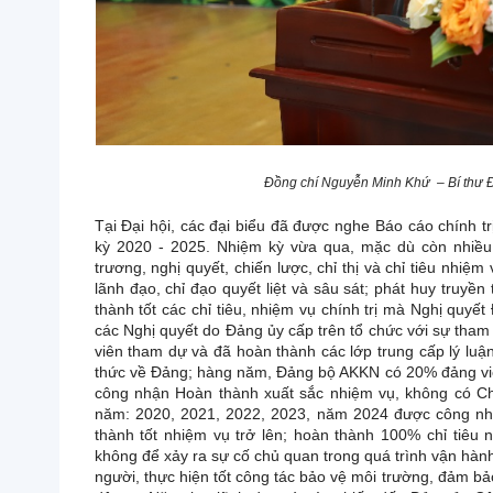
Đồng chí Nguyễn Minh Khứ – Bí thư Đả
Tại Đại hội, các đại biểu đã được nghe Báo cáo chính
kỳ 2020 - 2025. Nhiệm kỳ vừa qua, mặc dù còn nhiều
trương, nghị quyết, chiến lược, chỉ thị và chỉ tiêu nhiệm
lãnh đạo, chỉ đạo quyết liệt và sâu sát; phát huy truyề
thành tốt các chỉ tiêu, nhiệm vụ chính trị mà Nghị quyết
các Nghị quyết do Đảng ủy cấp trên tổ chức với sự tham
viên tham dự và đã hoàn thành các lớp trung cấp lý lu
thức về Đảng; hàng năm, Đảng bộ AKKN có 20% đảng vi
công nhận Hoàn thành xuất sắc nhiệm vụ, không có Ch
năm: 2020, 2021, 2022, 2023, năm 2024 được công nhậ
thành tốt nhiệm vụ trở lên; hoàn thành 100% chỉ tiê
không để xảy ra sự cố chủ quan trong quá trình vận hành
người, thực hiện tốt công tác bảo vệ môi trường, đảm bảo