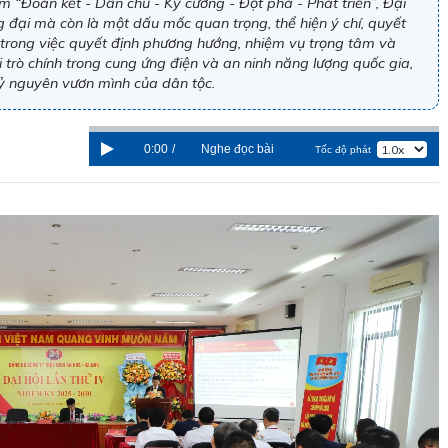
 “Đoàn kết - Dân chủ - Kỷ cương - Đột phá - Phát triển”, Đại
ng đại mà còn là một dấu mốc quan trọng, thể hiện ý chí, quyết
 trong việc quyết định phương hướng, nhiệm vụ trọng tâm và
trò chính trong cung ứng điện và an ninh năng lượng quốc gia,
ỷ nguyên vươn mình của dân tộc.
0:00
/
Nghe đọc bài
Tốc độ phát