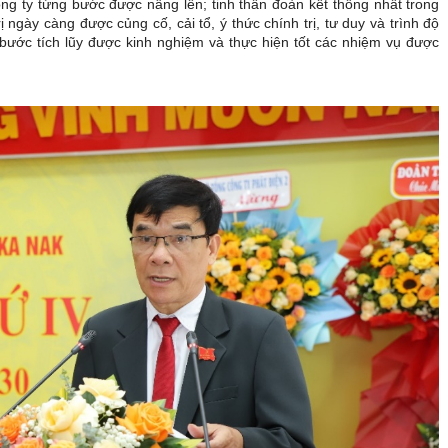
ng ty từng bước được nâng lên; tinh thần đoàn kết thống nhất trong
 ngày càng được củng cố, cải tổ, ý thức chính trị, tư duy và trình độ
bước tích lũy được kinh nghiệm và thực hiện tốt các nhiệm vụ được