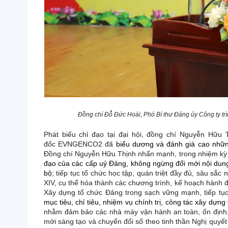
Đồng chí Đỗ Đức Hoài, Phó Bí thư Đảng ủy Công ty t
Phát biểu chỉ đạo tại đại hội, đồng chí Nguyễn Hữ
đốc EVNGENCO2 đã
biểu dương và đánh giá cao nhữ
Đồng chí Nguyễn Hữu Thịnh nhấn mạnh, trong nhiệm kỳ
đạo của các cấp uỷ Đảng, không ngừng đổi mới nội dung
bộ;
tiếp tục tổ chức học tập, quán triệt đầy đủ, sâu sắc
XIV, cụ thể hóa thành các chương trình, kế hoạch hành độ
Xây dựng tổ chức Đảng trong sạch vững mạnh, tiếp tục 
mục tiêu, chỉ tiêu, nhiệm vụ chính trị, công tác xây dựn
nhằm đảm bảo các nhà máy vận hành an toàn, ổn định, 
mới sáng tạo và chuyển đổi số theo tinh thần Nghị quyế