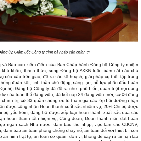
ng ủy, Giám đốc Công ty trình bày báo cáo chính trị
 trị và Báo cáo kiểm điểm của Ban Chấp hành Đảng bộ Công ty nhiệm
 khó khăn, thách thức, song Đảng bộ AKKN luôn bám sát các chủ
 vụ của cấp trên giao, đề ra các kế hoạch, giải pháp cụ thể, tập trung
n thống đoàn kết, tinh thần chủ động, sáng tạo, nỗ lực phấn đấu hoàn
 Đại hội Đảng bộ Công ty đã đề ra như: phổ biến, quán triệt nội dung
 dự của toàn thể đảng viên; đã kết nạp 24 đảng viên mới; cử 06 đảng
ận chính trị; cử 33 quần chúng ưu tú tham gia các lớp bồi dưỡng nhận
ên được công nhận Hoàn thành xuất sắc nhiệm vụ, 20% Chi bộ được
i bộ yếu kém; đảng bộ được xếp loại hoàn thành xuất sắc qua các
n hoàn thành tốt nhiệm vụ; Công đoàn, Đoàn thanh niên đạt hoàn
u nộp ngân sách Nhà nước, đảm bảo thu nhập, việc làm cho CBCNV;
; đảm bảo an toàn phòng chống cháy nổ, an toàn đối với thiết bị, con
 an ninh trật tự, an toàn cơ quan, đơn vị; không để xảy ra tai nạn lao