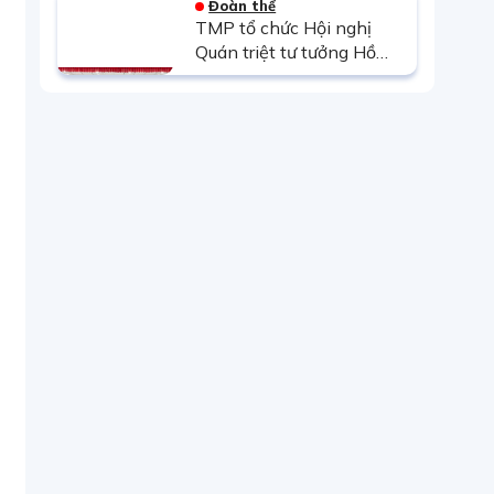
Đoàn thể
đoàn kết, phát huy sức
TMP tổ chức Hội nghị
mạnh người lao động”
Quán triệt tư tưởng Hồ
Chí Minh về kiên quyết
đấu tranh chống tham
nhũng, tiêu cực