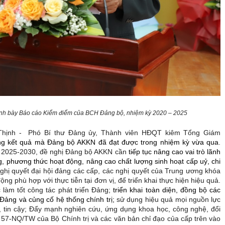
rình bày Báo cáo Kiểm điểm
của BCH Đảng bộ, nhiệm kỳ 2020 – 2025
u Thịnh - Phó Bí thư Đảng ủy, Thành viên HĐQT kiêm Tổng Giám
ng kết quả mà Đảng bộ AKKN đã đạt được trong nhiệm kỳ vừa qua
.
 2025-2030, đề nghị Đảng bộ AKKN cần
tiếp tục nâng cao vai trò lãnh
, phương thức hoạt động, nâng cao chất lượng sinh hoạt cấp uỷ, chi
 nghị quyết đại hội đảng các cấp, các nghị quyết của Trung ương khóa
ng phù hợp với thực tiễn tại đơn vị, để triển khai thực hiện hiệu quả.
làm tốt công tác phát triển Đảng;
triển khai toàn diện, đồng bộ các
g Đảng và củng cố hệ thống chính trị;
sử dụng hiệu quả mọi nguồn lực
tin cậy; Đẩy mạnh nghiên cứu, ứng dụng khoa học, công nghệ, đổi
t 57-NQ/TW của Bộ Chính trị và các văn bản chỉ đạo của cấp trên vào