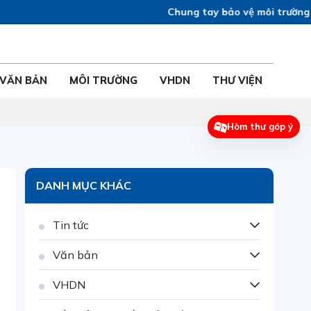
Chung tay bảo vệ môi trường vì sức kh
VĂN BẢN
MÔI TRƯỜNG
VHDN
THƯ VIỆN
Hòm thư góp ý
DANH MỤC KHÁC
Tin tức
Văn bản
VHDN