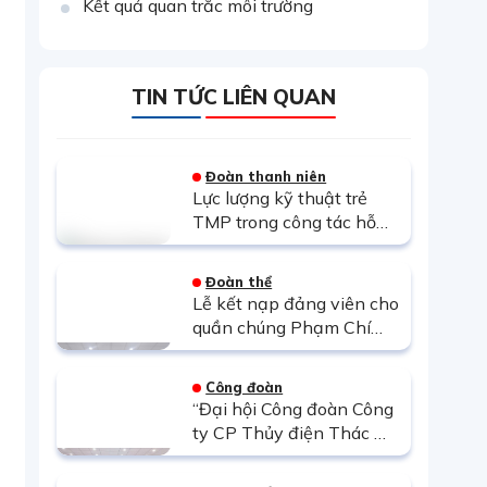
Kết quả quan trắc môi trường
TIN TỨC LIÊN QUAN
Đoàn thanh niên
Lực lượng kỹ thuật trẻ
TMP trong công tác hỗ
trợ phục hồi hệ thống
điện sau mưa lũ tại Trung
Đoàn thể
Bộ
Lễ kết nạp đảng viên cho
quần chúng Phạm Chí
Hiếu tại Chi bộ Kế hoạch
Vật tư
Công đoàn
“Đại hội Công đoàn Công
ty CP Thủy điện Thác Mơ
khóa X (2025–2030):
Tiếp nối truyền thống