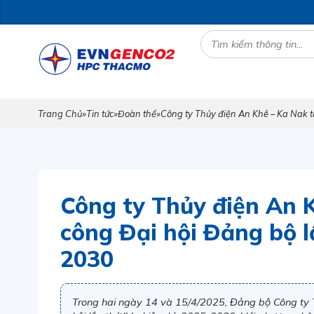
Trang Chủ
»
Tin tức
»
Đoàn thể
»
Công ty Thủy điện An Khê – Ka Nak t
Công ty Thủy điện An 
công Đại hội Đảng bộ l
2030
Trong hai ngày 14 và 15/4/2025, Đảng bộ Công ty 