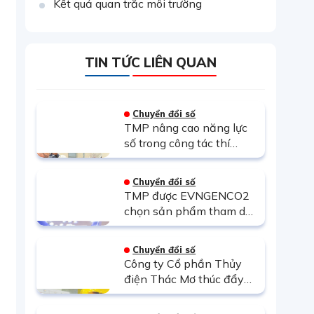
Kết quả quan trắc môi trường
TIN TỨC LIÊN QUAN
Chuyển đổi số
TMP nâng cao năng lực
số trong công tác thí
nghiệm máy biến áp
thông qua đào tạo thiết
Chuyển đổi số
bị phân tích đáp ứng tần
TMP được EVNGENCO2
số quét FRA500
chọn sản phẩm tham dự
Techshow 2025 với giải
pháp phần mềm Quản lý
Chuyển đổi số
kế hoạch và Kinh doanh
Công ty Cổ phần Thủy
thị trường điện
điện Thác Mơ thúc đẩy
xây dựng Nhà máy điện
Thông minh: Bước