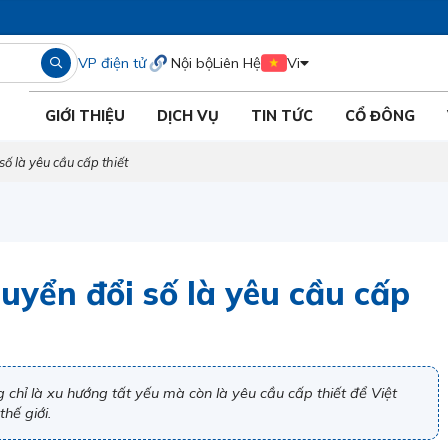
VP điện tử
Nội bộ
Liên Hệ
Vi
GIỚI THIỆU
DỊCH VỤ
TIN TỨC
CỔ ĐÔNG
ố là yêu cầu cấp thiết
uyển đổi số là yêu cầu cấp
chỉ là xu hướng tất yếu mà còn là yêu cầu cấp thiết để Việt
hế giới.