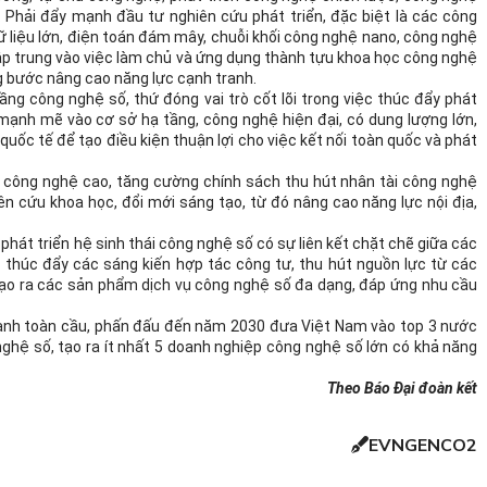
ủ. Phải đẩy mạnh đầu tư nghiên cứu phát triển, đặc biệt là các công
dữ liệu lớn, điện toán đám mây, chuỗi khối công nghệ nano, công nghệ
 Tập trung vào việc làm chủ và ứng dụng thành tựu khoa học công nghệ
ng bước nâng cao năng lực cạnh tranh.
tầng công nghệ số, thứ đóng vai trò cốt lõi trong việc thúc đẩy phát
mạnh mẽ vào cơ sở hạ tầng, công nghệ hiện đại, có dung lượng lớn,
uốc tế để tạo điều kiện thuận lợi cho việc kết nối toàn quốc và phát
a công nghệ cao, tăng cường chính sách thu hút nhân tài công nghệ
ên cứu khoa học, đổi mới sáng tạo, từ đó nâng cao năng lực nội địa,
hát triển hệ sinh thái công nghệ số có sự liên kết chặt chẽ giữa các
, thúc đẩy các sáng kiến hợp tác công tư, thu hút nguồn lực từ các
tạo ra các sản phẩm dịch vụ công nghệ số đa dạng, đáp ứng nhu cầu
tranh toàn cầu, phấn đấu đến năm 2030 đưa Việt Nam vào top 3 nước
ghệ số, tạo ra ít nhất 5 doanh nghiệp công nghệ số lớn có khả năng
Theo Báo Đại đoàn kết
EVNGENCO2