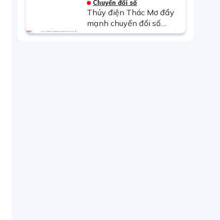
Chuyển đổi số
chuyển mình tất yếu
Thủy điện Thác Mơ đẩy
trong kỷ nguyên số
mạnh chuyển đổi số
trong quản trị – Trang
pháp điển Quy chế quản
lý nội bộ mang lại bước
tiến mới