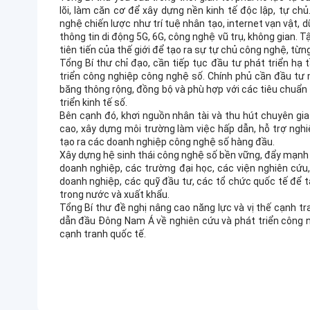
lõi, làm căn cơ để xây dựng nền kinh tế độc lập, tự ch
nghệ chiến lược như trí tuệ nhân tạo, internet vạn vật, 
thông tin di động 5G, 6G, công nghệ vũ trụ, không gian.
tiên tiến của thế giới để tạo ra sự tự chủ công nghệ, từ
Tổng Bí thư chỉ đạo, cần tiếp tục đầu tư phát triển hạ 
triển công nghiệp công nghệ số. Chính phủ cần đầu tư 
băng thông rộng, đồng bộ và phù hợp với các tiêu chuẩn q
triển kinh tế số.
Bên cạnh đó, khơi nguồn nhân tài và thu hút chuyên gi
cao, xây dựng môi trường làm việc hấp dẫn, hỗ trợ nghi
tạo ra các doanh nghiệp công nghệ số hàng đầu.
Xây dựng hệ sinh thái công nghệ số bền vững, đẩy mạnh p
doanh nghiệp, các trường đại học, các viện nghiên cứu
doanh nghiệp, các quỹ đầu tư, các tổ chức quốc tế để 
trong nước và xuất khẩu.
Tổng Bí thư đề nghị nâng cao năng lực và vị thế cạnh 
dẫn đầu Đông Nam Á về nghiên cứu và phát triển công n
cạnh tranh quốc tế.