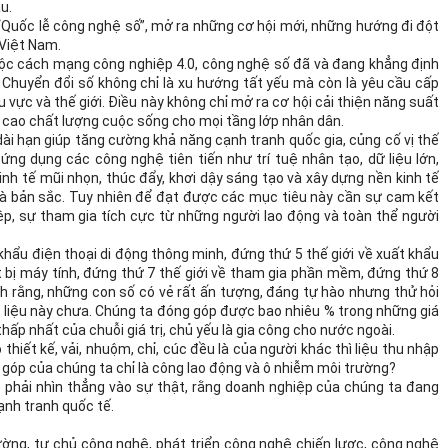
u.
“Quốc lễ công nghệ số”, mở ra những cơ hội mới, những hướng đi đột
 Việt Nam.
uộc cách mạng công nghiệp 4.0, công nghệ số đã và đang khẳng định
i. Chuyển đổi số không chỉ là xu hướng tất yếu mà còn là yêu cầu cấp
 vực và thế giới. Điều này không chỉ mở ra cơ hội cải thiện năng suất
g cao chất lượng cuộc sống cho mọi tầng lớp nhân dân.
dài hạn giúp tăng cường khả năng cạnh tranh quốc gia, củng cố vị thế
ng dụng các công nghệ tiên tiến như trí tuệ nhân tạo, dữ liệu lớn,
inh tế mũi nhọn, thúc đẩy, khơi dậy sáng tạo và xây dựng nền kinh tế
n và bản sắc. Tuy nhiên để đạt được các mục tiêu này cần sự cam kết
, sự tham gia tích cực từ những người lao động và toàn thể người
hẩu điện thoại di động thông minh, đứng thứ 5 thế giới về xuất khẩu
ết bị máy tính, đứng thứ 7 thế giới về tham gia phần mềm, đứng thứ 8
 tích rằng, những con số có vẻ rất ấn tượng, đáng tự hào nhưng thử hỏi
 liệu này chưa. Chúng ta đóng góp được bao nhiêu % trong những giá
ấp nhất của chuỗi giá trị, chủ yếu là gia công cho nước ngoài.
 thiết kế, vải, nhuộm, chỉ, cúc đều là của người khác thì liệu thu nhập
óp của chúng ta chỉ là công lao động và ô nhiễm môi trường?
ề phải nhìn thẳng vào sự thật, rằng doanh nghiệp của chúng ta đang
ạnh tranh quốc tế.
cường, tự chủ công nghệ, phát triển công nghệ chiến lược, công nghệ