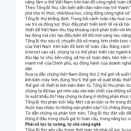
nâng tầm vị thế Việt Nam trên bản đồ công nghệ toàn cầ
Theo Tổng Bí thư, cần biến diễn đàn năm nay trở thành 
phá cho trí thức, nhà khoa học, cộng đồng công nghệ số
Tổng Bí thư khẳng định: Trong bối cảnh toàn cầu hoá c
vai trò và động lực thúc đẩy phát triển kinh tế và xã hộ
thiết để Việt Nam thu hẹp khoảng cách phát triển với khu
lao động mà còn tạo điều kiện để đổi mới sáng tạo, nân
Tổng Bí thư nêu rõ, chuyển đổi số mang tính chiến lược 
của Việt Nam trên bản đồ kinh tế toàn cầu. Bằng cách ứ
internet vạn vật, chúng ta có thể phát triển các ngành k
độc lập tự chủ, bền vững, xã hội số toàn diện, tiên tiế
mạnh mẽ của Chính phủ, sự đồng hành của doanh nghiệp
dân.
Đưa ra dẫn chứng Việt Nam đứng thứ 2 thế giới về xuất k
linh kiện máy tính, đứng thứ 6 thế giới về xuất khẩu thi
thế giới về thiết bị linh kiện điện tử, Tổng Bí thư phân
chúng ta đã bao giờ nhìn sâu vào bản chất của những số
trị xuất khẩu đó? Hay chúng ta đang ở những phân khúc th
Tổng Bí thư phân tích tiếp: Một cái áo bán ra thì trong đó
được bao nhiêu từ những sản phẩm này? Có chăng đóng g
Từ dẫn chứng và phân tích trên, Tổng Bí thư đặt vấn đ
đứng ở đâu trong chuỗi giá trị toàn cầu, trong năng lực c
Phải nỗ lực tự cường, tự chủ công nghệ
Tổng Bí thư yêu cầu trong thời gian tới phải nỗ lực tự 