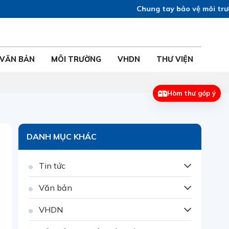
Chung tay bảo vệ môi trường 
VĂN BẢN
MÔI TRƯỜNG
VHDN
THƯ VIỆN
Hòm thư góp ý
DANH MỤC KHÁC
Tin tức
Văn bản
VHDN