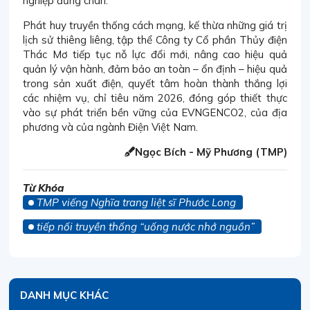
nghiệp đứng chân.
Phát huy truyền thống cách mạng, kế thừa những giá trị
lịch sử thiêng liêng, tập thể Công ty Cổ phần Thủy điện
Thác Mơ tiếp tục nỗ lực đổi mới, nâng cao hiệu quả
quản lý vận hành, đảm bảo an toàn – ổn định – hiệu quả
trong sản xuất điện, quyết tâm hoàn thành thắng lợi
các nhiệm vụ, chỉ tiêu năm 2026, đóng góp thiết thực
vào sự phát triển bền vững của EVNGENCO2, của địa
phương và của ngành Điện Việt Nam.
Ngọc Bích - Mỹ Phương (TMP)
Từ Khóa
TMP viếng Nghĩa trang liệt sĩ Phước Long
tiếp nối truyền thống “uống nước nhớ nguồn”
DANH MỤC KHÁC