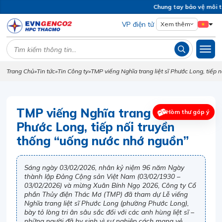
Chung tay bảo vệ môi trư
VP điện tử
Xem thêm
Trang Chủ
»
Tin tức
»
Tin Công ty
»
TMP viếng Nghĩa trang liệt sĩ Phước Long, tiếp
TMP viếng Nghĩa trang liệt sĩ
Hòm thư góp ý
Phước Long, tiếp nối truyền
thống “uống nước nhớ nguồn”
Sáng ngày 03/02/2026, nhân kỷ niệm 96 năm Ngày
thành lập Đảng Cộng sản Việt Nam (03/02/1930 –
03/02/2026) và mừng Xuân Bính Ngọ 2026, Công ty Cổ
phần Thủy điện Thác Mơ (TMP) đã tham dự Lễ viếng
Nghĩa trang liệt sĩ Phước Long (phường Phước Long),
bày tỏ lòng tri ân sâu sắc đối với các anh hùng liệt sĩ –
những người đã hy sinh vì sự nghiệp cách mạng vẻ