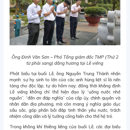
Ông Đinh Văn Sơn – Phó Tổng giám đốc TMP (Thứ 2
từ phải sang) dâng hương tại Lễ viếng
Phát biểu tại buổi Lễ, ông Nguyễn Trung Thành nhấn
mạnh: sự hy sinh to lớn của các anh hùng liệt sĩ là nền
tảng cho độc lập, tự do hôm nay; đồng thời khẳng định
Lễ viếng không chỉ thể hiện đạo lý “uống nước nhớ
nguồn”, “đền ơn đáp nghĩa” của cấp ủy, chính quyền và
nhân dân địa phương, mà còn mang ý nghĩa giáo dục
sâu sắc, góp phần bồi đắp tinh thần yêu nước, trách
nhiệm công dân và lý tưởng cống hiến cho thế hệ trẻ.
Trong không khí thiêng liêng của buổi Lễ, các đại biểu