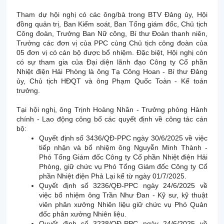
Tham dự hội nghị có các ông/bà trong BTV Đảng ủy, Hội
đồng quản trị, Ban Kiểm soát, Ban Tổng giám đốc, Chủ tịch
Công đoàn, Trưởng Ban Nữ công, Bí thư Đoàn thanh niên,
Trưởng các đơn vị của PPC cùng Chủ tịch công đoàn của
05 đơn vị có cán bộ được bổ nhiệm. Đặc biệt, Hội nghị còn
có sự tham gia của Đại diện lãnh đạo Công ty Cổ phần
Nhiệt điện Hải Phòng là ông Tạ Công Hoan - Bí thư Đảng
ủy, Chủ tịch HĐQT và ông Phạm Quốc Toàn - Kế toán
trưởng.
Tại hội nghị, ông Trịnh Hoàng Nhân - Trưởng phòng Hành
chính - Lao động công bố các quyết định về công tác cán
bộ:
Quyết định số 3436/QĐ-PPC ngày 30/6/2025 về việc
tiếp nhận và bổ nhiệm ông Nguyễn Minh Thành -
Phó Tổng Giám đốc Công ty Cổ phần Nhiệt điện Hải
Phòng, giữ chức vụ Phó Tổng Giám đốc Công ty Cổ
phần Nhiệt điện Phả Lại kể từ ngày 01/7/2025.
Quyết định số 3236/QĐ-PPC ngày 24/6/2025 về
việc bổ nhiệm ông Trần Như Đan - Kỹ sư, kỹ thuật
viên phân xưởng Nhiên liệu giữ chức vụ Phó Quản
đốc phân xưởng Nhiên liệu.
Quyết định số 3238/QĐ-PPC ngày 24/6/2025 về