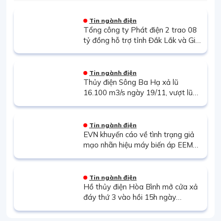
Tin ngành điện
Tổng công ty Phát điện 2 trao 08
tỷ đồng hỗ trợ tỉnh Đắk Lắk và Gia
Lai khắc phục hậu quả thiên tai
Tin ngành điện
Thủy điện Sông Ba Hạ xả lũ
16.100 m3/s ngày 19/11, vượt lũ
lịch sử 1993 và câu hỏi về vai trò
của thủy điện?
Tin ngành điện
EVN khuyến cáo về tình trạng giả
mạo nhãn hiệu máy biến áp EEMC
trên thị trường
Tin ngành điện
Hồ thủy điện Hòa Bình mở cửa xả
đáy thứ 3 vào hồi 15h ngày
17/7/2025