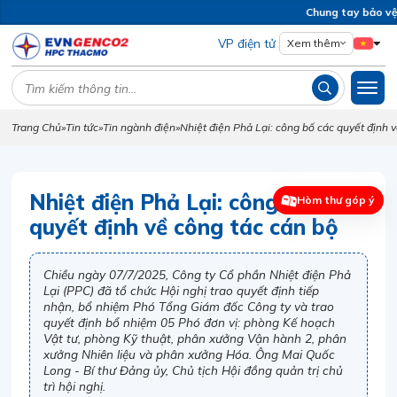
Chung tay bảo vệ m
VP điện tử
Xem thêm
Trang Chủ
»
Tin tức
»
Tin ngành điện
»
Nhiệt điện Phả Lại: công bố các quyết định 
Nhiệt điện Phả Lại: công bố các
Hòm thư góp ý
quyết định về công tác cán bộ
Chiều ngày 07/7/2025, Công ty Cổ phần Nhiệt điện Phả
Lại (PPC) đã tổ chức Hội nghị trao quyết định tiếp
nhận, bổ nhiệm Phó Tổng Giám đốc Công ty và trao
quyết định bổ nhiệm 05 Phó đơn vị: phòng Kế hoạch
Vật tư, phòng Kỹ thuật, phân xưởng Vận hành 2, phân
xưởng Nhiên liệu và phân xưởng Hóa. Ông Mai Quốc
Long - Bí thư Đảng ủy, Chủ tịch Hội đồng quản trị chủ
trì hội nghị.