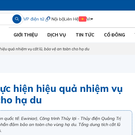
VP điện tử
Nội bộ
Liên Hệ
Vi
GIỚI THIỆU
DỊCH VỤ
TIN TỨC
CỔ ĐÔNG
hiệu quả nhiệm vụ cắt lũ, bảo vệ an toàn cho hạ du
ực hiện hiệu quả nhiệm vụ
cho hạ du
 quốc tế: Ewiniar), Công trình Thủy lợi - Thủy điện Quảng Trị
phần đảm bảo an toàn cho vùng hạ du. Tổng dung tích cắt lũ
.