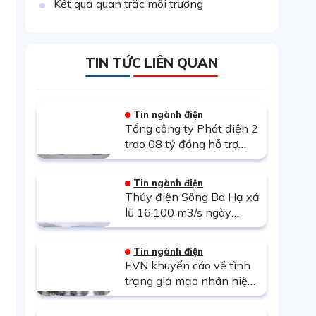
Kết quả quan trắc môi trường
TIN TỨC LIÊN QUAN
Tin ngành điện
Tổng công ty Phát điện 2
trao 08 tỷ đồng hỗ trợ
tỉnh Đắk Lắk và Gia Lai
khắc phục hậu quả thiên
Tin ngành điện
tai
Thủy điện Sông Ba Hạ xả
lũ 16.100 m3/s ngày
19/11, vượt lũ lịch sử
1993 và câu hỏi về vai trò
Tin ngành điện
của thủy điện?
EVN khuyến cáo về tình
trạng giả mạo nhãn hiệu
máy biến áp EEMC trên
thị trường