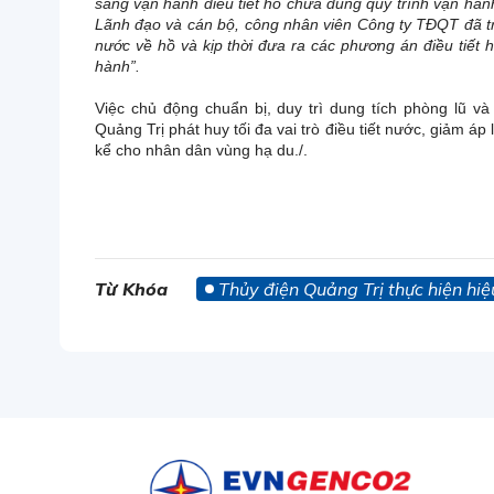
sàng vận hành điều tiết hồ chứa đúng quy trình vận hàn
L
ãnh đạo và cán bộ, công nhân viên Công ty TĐQT đã triể
nước về hồ và kịp thời đưa ra các phương án điều tiết 
hành
”.
Việc chủ động chuẩn bị, duy trì dung tích phòng lũ v
Quảng Trị phát huy tối đa vai trò điều tiết nước, giảm áp
kể cho nhân dân vùng hạ du./.
Từ Khóa
Thủy điện Quảng Trị thực hiện hiệ