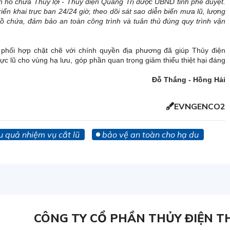
h hồ chứa Thủy lợi - Thủy điện Quảng Trị được UBND tỉnh phê duyệt.
n khai trực ban 24/24 giờ, theo dõi sát sao diễn biến mưa lũ, lượng
hồ chứa, đảm bảo an toàn công trình và tuân thủ đúng quy trình vận
à phối hợp chặt chẽ với chính quyền địa phương đã giúp Thủy điện
 lực lũ cho vùng hạ lưu, góp phần quan trọng giảm thiểu thiệt hại đáng
Đỗ Thắng - Hồng Hải
EVNGENCO2
u quả nhiệm vụ cắt lũ
bảo vệ an toàn cho hạ du
CÔNG TY CỔ PHẦN THỦY ĐIỆN T