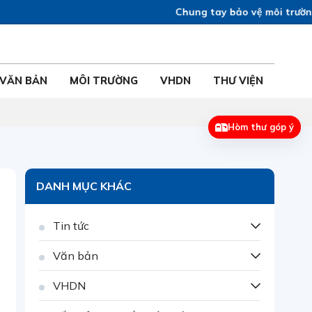
Chung tay bảo vệ môi trường vì
VĂN BẢN
MÔI TRƯỜNG
VHDN
THƯ VIỆN
Hòm thư góp ý
DANH MỤC KHÁC
Tin tức
Văn bản
VHDN