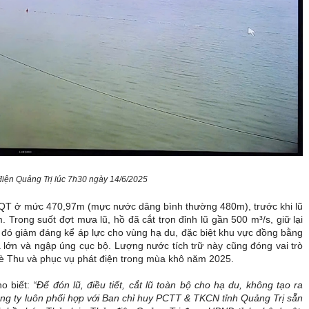
điện Quảng Trị lúc 7h30 ngày 14/6/2025
T ở mức 470,97m (mực nước dâng bình thường 480m), trước khi lũ
Trong suốt đợt mưa lũ, hồ đã cắt trọn đỉnh lũ gần 500 m³/s, giữ lại
 đó giảm đáng kể áp lực cho vùng hạ du, đặc biệt khu vực đồng bằng
ớn và ngập úng cục bộ. Lượng nước tích trữ này cũng đóng vai trò
Hè Thu và phục vụ phát điện trong mùa khô năm 2025.
 biết:
“Để đón lũ, điều tiết, cắt lũ toàn bộ cho hạ du, không tạo ra
Công ty luôn phối hợp với Ban chỉ huy PCTT & TKCN tỉnh Quảng Trị sẵn