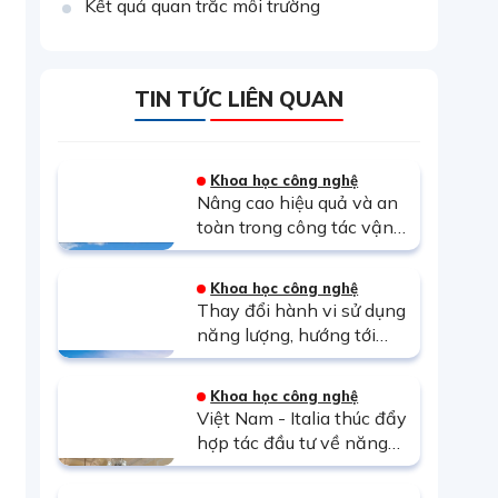
Kết quả quan trắc môi trường
TIN TỨC LIÊN QUAN
Khoa học công nghệ
Nâng cao hiệu quả và an
toàn trong công tác vận
hành và bảo trì Nhà máy
Điện mặt trời Thác Mơ
Khoa học công nghệ
bằng UAV tích hợp AI
Thay đổi hành vi sử dụng
năng lượng, hướng tới
Net Zero
Khoa học công nghệ
Việt Nam - Italia thúc đẩy
hợp tác đầu tư về năng
lượng