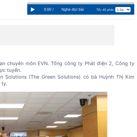
0:00
/
Nghe đọc bài
Tốc độ phát
ban chuyên môn EVN. Tổng công ty Phát điện 2, Công ty
ực tuyến.
 Solutions (The Green Solutions) có bà Huỳnh Thị Kim
ty.