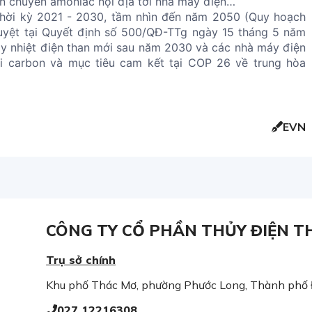
ận chuyển amoniac nội địa tới nhà máy điện…
 thời kỳ 2021 - 2030, tầm nhìn đến năm 2050 (Quy hoạch
duyệt tại Quyết định số 500/QĐ-TTg ngày 15 tháng 5 năm
y nhiệt điện than mới sau năm 2030 và các nhà máy điện
 carbon và mục tiêu cam kết tại COP 26 về trung hòa
EVN
CÔNG TY CỔ PHẦN THỦY ĐIỆN T
Trụ sở chính
Khu phố Thác Mơ, phường Phước Long, Thành phố
027 12216308