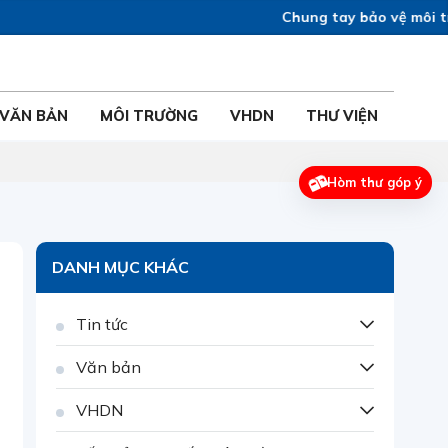
Chung tay bảo vệ môi trườ
VĂN BẢN
MÔI TRƯỜNG
VHDN
THƯ VIỆN
Hòm thư góp ý
DANH MỤC KHÁC
Tin tức
Văn bản
VHDN