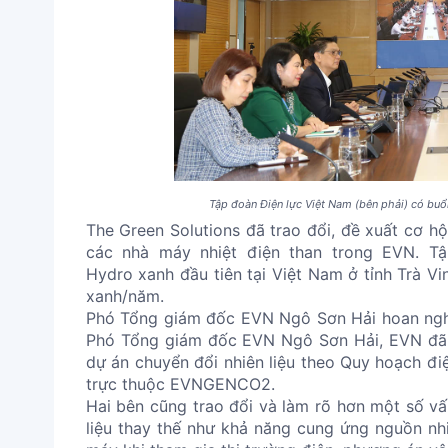
Tập đoàn Điện lực Việt Nam (bên phải) có buổ
The Green Solutions đã trao đổi, đề xuất cơ h
các nhà máy nhiệt điện than trong EVN. T
Hydro xanh đầu tiên tại Việt Nam ở tỉnh Trà V
xanh/năm.
Phó Tổng giám đốc EVN Ngô Sơn Hải hoan nghê
Phó Tổng giám đốc EVN Ngô Sơn Hải, EVN đã c
dự án chuyển đổi nhiên liệu theo Quy hoạch điệ
trực thuộc EVNGENCO2.
Hai bên cũng trao đổi và làm rõ hơn một số vấ
liệu thay thế như khả năng cung ứng nguồn nhi