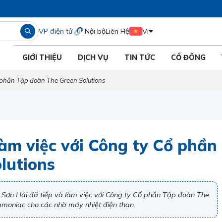
VP điện tử
Nội bộ
Liên Hệ
Vi
GIỚI THIỆU
DỊCH VỤ
TIN TỨC
CỔ ĐÔNG
 phần Tập đoàn The Green Solutions
àm việc với Công ty Cổ phần
lutions
Sơn Hải đã tiếp và làm việc với Công ty Cổ phần Tập đoàn The
 amoniac cho các nhà máy nhiệt điện than.