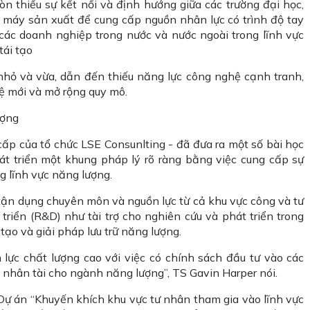
òn thiếu sự kết nối và định hướng giữa các trường đại học,
 máy sản xuất để cung cấp nguồn nhân lực có trình độ tay
 các doanh nghiệp trong nước và nước ngoài trong lĩnh vực
tái tạo
hỏ và vừa, dẫn đến thiếu năng lực công nghệ cạnh tranh,
ệ mới và mở rộng quy mô.
ượng
 cấp của tổ chức LSE Consunlting - đã đưa ra một số bài học
t triển một khung pháp lý rõ ràng bằng việc cung cấp sự
 lĩnh vực năng lượng.
 tận dụng chuyên môn và nguồn lực từ cả khu vực công và tư
riển (R&D) như tài trợ cho nghiên cứu và phát triển trong
tạo và giải pháp lưu trữ năng lượng.
lực chất lượng cao với việc có chính sách đầu tư vào các
n nhân tài cho ngành năng lượng”, TS Gavin Harper nói.
ự án “Khuyến khích khu vực tư nhân tham gia vào lĩnh vực