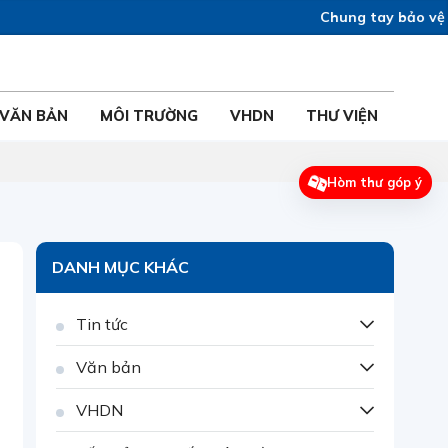
Chung tay bảo vệ mô
VĂN BẢN
MÔI TRƯỜNG
VHDN
THƯ VIỆN
Hòm thư góp ý
DANH MỤC KHÁC
Tin tức
Văn bản
VHDN