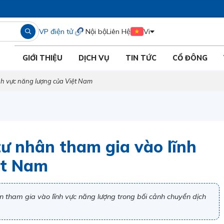
VP điện tử
Nội bộ
Liên Hệ
Vi
GIỚI THIỆU
DỊCH VỤ
TIN TỨC
CỔ ĐÔNG
nh vực năng lượng của Việt Nam
ư nhân tham gia vào lĩnh
ệt Nam
n tham gia vào lĩnh vực năng lượng trong bối cảnh chuyển dịch