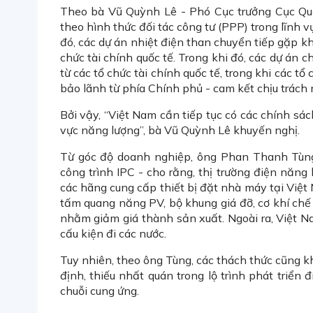
Theo bà Vũ Quỳnh Lê - Phó Cục trưởng Cục Quả
theo hình thức đối tác công tư (PPP) trong lĩnh 
đó, các dự án nhiệt điện than chuyển tiếp gặp k
chức tài chính quốc tế. Trong khi đó, các dự án
từ các tổ chức tài chính quốc tế, trong khi các t
bảo lãnh từ phía Chính phủ - cam kết chịu trách
Bởi vậy, “Việt Nam cần tiếp tục có các chính sá
vực năng lượng”, bà Vũ Quỳnh Lê khuyến nghị.
Từ góc độ doanh nghiệp, ông Phan Thanh Tùng
công trình IPC - cho rằng, thị trường điện năng 
các hãng cung cấp thiết bị đặt nhà máy tại Việt
tấm quang năng PV, bộ khung giá đỡ, cơ khí chế tạ
nhằm giảm giá thành sản xuất. Ngoài ra, Việt Nam 
cấu kiện đi các nước.
Tuy nhiên, theo ông Tùng, các thách thức cũng k
định, thiếu nhất quán trong lộ trình phát triển
chuỗi cung ứng.