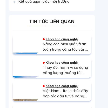
Kết quả quan trắc môi trường
TIN TỨC LIÊN QUAN
Khoa học công nghệ
Nâng cao hiệu quả và an
toàn trong công tác vận
hành và bảo trì Nhà máy
Điện mặt trời Thác Mơ
Khoa học công nghệ
bằng UAV tích hợp AI
Thay đổi hành vi sử dụng
năng lượng, hướng tới
Net Zero
Khoa học công nghệ
Việt Nam - Italia thúc đẩy
hợp tác đầu tư về năng
lượng