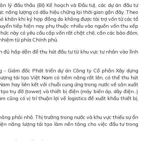
n lý đấu thầu (Bộ Kế hoạch và Đầu tư), các dự án đầu tư
vực năng lượng có dấu hiệu chững lại thời gian gần đây. Theo
hó khăn khi ký hợp đồng do không được tài trợ vốn từ các tổ
 chuyển tiếp hiện nay phụ thuộc nhiều vào nguồn vốn thu xếp
ổ chức này có yêu cầu cấp vốn rất chặt chẽ, cần các bảo đảm,
 nhiệm từ phía Chính phủ.
ch đủ hấp dẫn để thu hút đầu tư từ khu vực tư nhân vào lĩnh
 - Giám đốc Phát triển dự án Công ty Cổ phần Xây dựng
lượng tái tạo Việt Nam có tiềm năng rất lớn, có thể thu hút
 Nam hay liên kết với chuỗi cung ứng trong nước về sản xuất
o trụ đỡ (tower) và thiết bị điện (máy biến áp, dây điện...)
cũng có vị trí thuận lợi về logistics để xuất khẩu thiết bị,
hông phải nhỏ. Thị trường trong nước và khu vực thiếu sự ổn
 điện năng lượng tái tạo làm nền tảng cho việc đầu tư trong