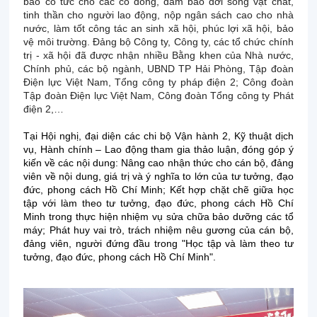
bảo cổ tức cho các cổ đông, đảm bảo đời sống vật chất,
tinh thần cho người lao động, nộp ngân sách cao cho nhà
nước, làm tốt công tác an sinh xã hội, phúc lợi xã hội, bảo
vệ môi trường. Đảng bộ Công ty, Công ty, các tổ chức chính
trị - xã hội đã được nhận nhiều Bằng khen của Nhà nước,
Chính phủ, các bộ ngành, UBND TP Hải Phòng, Tập đoàn
Điện lực Việt Nam, Tổng công ty pháp điện 2; Công đoàn
Tập đoàn Điện lực Việt Nam, Công đoàn Tổng công ty Phát
điện 2,…
Tại Hội nghị, đại diện các chi bộ Vận hành 2, Kỹ thuật dịch
vụ, Hành chính – Lao động tham gia thảo luận, đóng góp ý
kiến về các nội dung: Nâng cao nhận thức cho cán bộ, đảng
viên về nội dung, giá trị và ý nghĩa to lớn của tư tưởng, đạo
đức, phong cách Hồ Chí Minh; Kết hợp chặt chẽ giữa học
tập với làm theo tư tưởng, đạo đức, phong cách Hồ Chí
Minh trong thực hiện nhiệm vụ sửa chữa bảo dưỡng các tổ
máy; Phát huy vai trò, trách nhiệm nêu gương của cán bộ,
đảng viên, người đứng đầu trong "Học tập và làm theo tư
tưởng, đạo đức, phong cách Hồ Chí Minh".