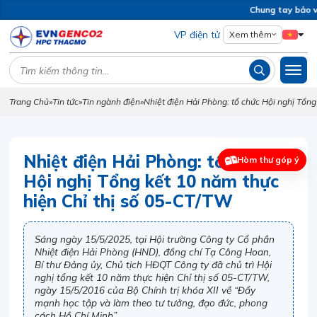
Chung tay bảo vệ 
VP điện tử
Xem thêm
Trang Chủ
»
Tin tức
»
Tin ngành điện
»
Nhiệt điện Hải Phòng: tổ chức Hội nghị Tổng
Nhiệt điện Hải Phòng: tổ chức
Hòm thư góp ý
Hội nghị Tổng kết 10 năm thực
hiện Chỉ thị số 05-CT/TW
Sáng ngày 15/5/2025, tại Hội trường Công ty Cổ phần
Nhiệt điện Hải Phòng (HND), đồng chí Tạ Công Hoan,
Bí thư Đảng ủy, Chủ tịch HĐQT Công ty đã chủ trì Hội
nghị tổng kết 10 năm thực hiện Chỉ thị số 05-CT/TW,
ngày 15/5/2016 của Bộ Chính trị khóa XII về “Đẩy
mạnh học tập và làm theo tư tưởng, đạo đức, phong
cách Hồ Chí Minh”.