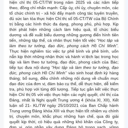
hiện chỉ thị 05-CT/TW trong năm 2025 và các năm tiếp
theo, đồng chí nhấn mạnh: Cấp ủy, chi ủy, chuyên môn, các
tổ chức chính trị - xã hội đẩy mạnh công tác tuyên truyền,
đủ sức lan tỏa thực hiện Chỉ thị số 05-CT/TW của Bộ Chính
trị bằng các hình thức đa dạng, phong phú, phù hợp. Kịp
thời phát hiện những cách làm hiệu quả, tổ chức biểu
dương và đề xuất biểu dương những gương điển hình tiên
tiến, những tập thể, cá nhân thực hiện tốt việc
“Học tập và
làm theo tư tưởng, đạo đức, phong cách Hồ Chí Minh”
.
Thực hiện nghiêm túc việc tự phê bình và phê bình, uốn
nắn kịp thời những nhận thức và hành vi lệch lạc trong học
tập và làm theo tư tưởng, đạo đức, phong cách của Bác;
tiếp tục đưa nội dung
“Học tập và làm theo tư tưởng, đạo
đức, phong cách Hồ Chí Minh”
vào sinh hoạt định kỳ hàng
tháng; bổ sung, điều chỉnh những nội dung về chuẩn mực
đạo đức của đơn vị, đảm bảo cụ thể, dễ thực hiện, dễ kiểm
tra, phù hợp với từng đối tượng. Tiếp tục gắn kết việc thực
hiện Chỉ thị 05 với việc thực hiện các nghị quyết, chỉ thị của
Đảng, nhất là Nghị quyết Trung ương 4 (khóa XI, XII), Kết
luận số 21- KL/TW ngày 25/10/2021 của Ban Chấp hành
Trung ương Đảng khóa XIII và thực hiện tốt nhiệm vụ chính
trị, chuyên môn, khắc phục những hạn chế, qua đó giải
quyết kịp thời, có hiệu quả những khó khăn của Công ty,
đơn vị, góp phần xây dựng Đảng bộ trong sạch, vững