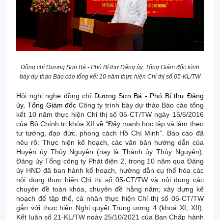
Đồng chí Dương Sơn Bá - Phó Bí thư Đảng ủy, Tổng Giám đốc trình
bày dự thảo Báo cáo tổng kết 10 năm
thực hiện
Chỉ thị
số 0
5-KL/TW
Hội nghị nghe đồng chí
Dương Sơn Bá - Phó Bí thư Đảng
ủy, Tổng Giám đốc
Công ty trình bày dự thảo Báo cáo tổng
kết 10 năm thực hiện Chỉ thị số 05-CT/TW ngày 15/5/2016
của Bộ Chính trị khóa XII về “Đẩy mạnh học tập và làm theo
tư tưởng, đạo đức, phong cách Hồ Chí Minh”. Báo cáo đã
nêu rõ: Thực hiện kế hoạch, các văn bản hướng dẫn của
Huyện ủy Thủy Nguyên (nay là Thành ủy Thủy Nguyên),
Đảng ủy Tổng công ty Phát điện 2, trong 10 năm qua Đảng
ủy HND đã ban hành kế hoạch, hướng dẫn cụ thể hóa các
nội dung thực hiện Chỉ thị số 05-CT/TW và nội dung các
chuyên đề toàn khóa, chuyên đề hằng năm; xây dựng kế
hoạch để tập thể, cá nhân thực hiện Chỉ thị số 05-CT/TW
gắn với thực hiện Nghị quyết Trung ương 4 (khoá XI, XII),
Kết luận số 21-KL/TW ngày 25/10/2021 của Ban Chấp hành