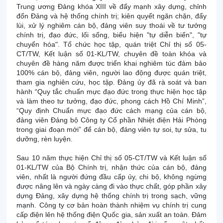
Trung ương Đảng khóa XIII về đẩy mạnh xây dựng, chỉnh
đốn Đảng và hệ thống chính trị; kiên quyết ngăn chặn, đẩy
lùi, xử lý nghiêm cán bộ, đảng viên suy thoái về tư tưởng
chính trị, đạo đức, lối sống, biểu hiện "tự diễn biến", "tự
chuyển hóa". Tổ chức học tập, quán triệt Chỉ thị số 05-
CT/TW, Kết luận số 01-KL/TW, chuyên đề toàn khóa và
chuyên đề hàng năm được triển khai nghiêm túc đảm bảo
100% cán bộ, đảng viên, người lao động được quán triệt,
tham gia nghiên cứu, học tập. Đảng ủy đã rà soát và ban
hành “Quy tắc chuẩn mực đạo đức trong thực hiện học tập
và làm theo tư tưởng, đạo đức, phong cách Hồ Chí Minh”,
“Quy định Chuẩn mực đạo đức cách mạng của cán bộ,
đảng viên Đảng bộ Công ty Cổ phần Nhiệt điện Hải Phòng
trong giai đoạn mới” để cán bộ, đảng viên tự soi, tự sửa, tu
dưỡng, rèn luyện.
Sau 10 năm thực hiện Chỉ thị số 05-CT/TW và Kết luận số
01-KL/TW của Bộ Chính trị,
nhận thức của cán bộ, đảng
viên, nhất là người đứng đầu cấp ủy, chi bộ, không ngừng
được nâng lên và ngày càng đi vào thực chất, góp phần xây
dựng Đảng, xây dựng hệ thống chính trị trong sạch, vững
mạnh.
Công ty cơ bản hoàn thành nhiệm vụ chính trị cung
cấp điện lên hệ thống điện Quốc gia, sản xuất an toàn. Đảm