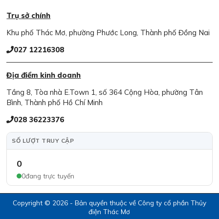
Trụ sở chính
Khu phố Thác Mơ, phường Phước Long, Thành phố Đồng Nai
027 12216308
Địa điểm kinh doanh
Tầng 8, Tòa nhà E.Town 1, số 364 Cộng Hòa, phường Tân
Bình, Thành phố Hồ Chí Minh
028 36223376
SỐ LƯỢT TRUY CẬP
0
0
đang trực tuyến
Copyright © 2026 - Bản quyền thuộc về Công ty cổ phần Thủy
điện Thác Mơ