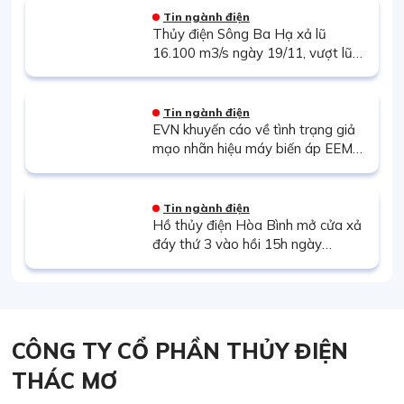
Tin ngành điện
Thủy điện Sông Ba Hạ xả lũ
16.100 m3/s ngày 19/11, vượt lũ
lịch sử 1993 và câu hỏi về vai trò
của thủy điện?
Tin ngành điện
EVN khuyến cáo về tình trạng giả
mạo nhãn hiệu máy biến áp EEMC
trên thị trường
Tin ngành điện
Hồ thủy điện Hòa Bình mở cửa xả
đáy thứ 3 vào hồi 15h ngày
17/7/2025
CÔNG TY CỔ PHẦN THỦY ĐIỆN
THÁC MƠ