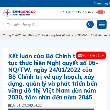
Chung tay b
VP điện tử
Nội bộ
Liên Hệ
Trang Chủ
»
Tin tức
»
Thông tin tuyên truyền
»
Kết luận của Bộ Chính trị về tiếp t
Kết luận của Bộ Chính trị về tiếp
Hòm thư góp ý
tục thực hiện Nghị quyết số 06-
NQ/TW, ngày 24/01/2022 của
Bộ Chính trị về quy hoạch, xây
dựng, quản lý và phát triển bền
vững đô thị Việt Nam đến năm
2030, tầm nhìn đến năm 2045
16-01-2026
14:22