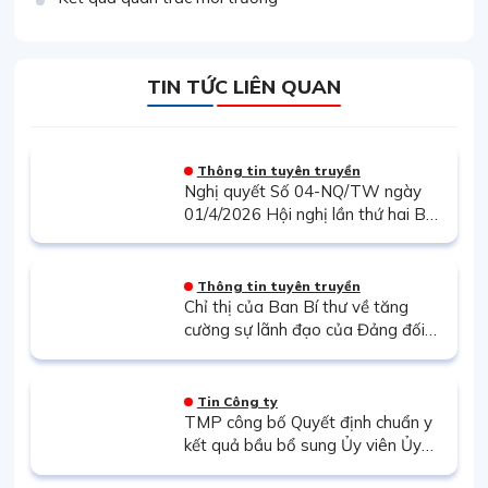
TIN TỨC LIÊN QUAN
Thông tin tuyên truyền
Nghị quyết Số 04-NQ/TW ngày
01/4/2026 Hội nghị lần thứ hai Ban
Chấp hành Trung ương Đảng khóa
XIV về tiếp tục tăng cường sự lãnh
đạo của Đảng đối với công tác
Thông tin tuyên truyền
phòng, chống tham nhũng, lãng phí,
Chỉ thị của Ban Bí thư về tăng
tiêu cực trong giai đoạn mới
cường sự lãnh đạo của Đảng đối
với công tác ký kết, thực hiện các
cam kết quốc tế
Tin Công ty
TMP công bố Quyết định chuẩn y
kết quả bầu bổ sung Ủy viên Ủy
ban Kiểm tra và Chủ nhiệm Ủy ban