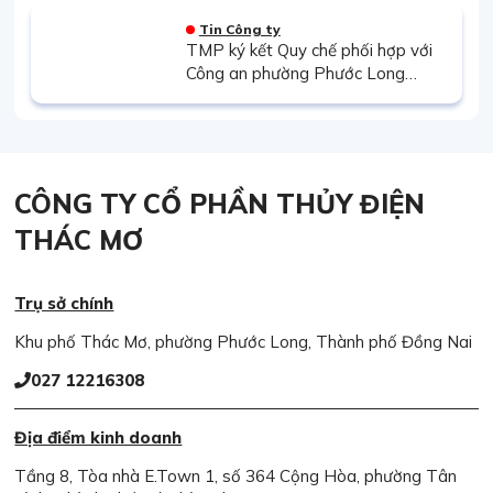
Kiểm tra Đảng ủy nhiệm kỳ 2025 –
2030
Tin Công ty
TMP ký kết Quy chế phối hợp với
Công an phường Phước Long
nhằm bảo đảm an ninh, an toàn
các công trình điện
CÔNG TY CỔ PHẦN THỦY ĐIỆN
THÁC MƠ
Trụ sở chính
Khu phố Thác Mơ, phường Phước Long, Thành phố Đồng Nai
027 12216308
Địa điểm kinh doanh
Tầng 8, Tòa nhà E.Town 1, số 364 Cộng Hòa, phường Tân